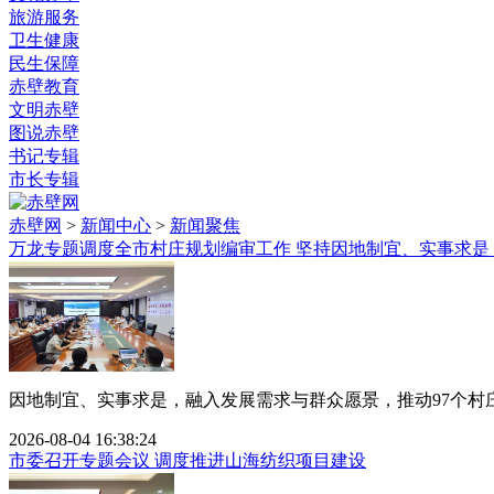
旅游服务
卫生健康
民生保障
赤壁教育
文明赤壁
图说赤壁
书记专辑
市长专辑
赤壁网
>
新闻中心
>
新闻聚焦
万龙专题调度全市村庄规划编审工作 坚持因地制宜、实事求是
因地制宜、实事求是，融入发展需求与群众愿景，推动97个村庄规
2026-08-04 16:38:24
市委召开专题会议 调度推进山海纺织项目建设