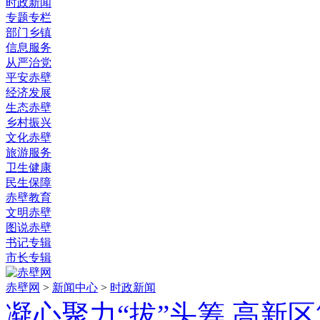
时政新闻
专题专栏
部门乡镇
信息服务
从严治党
平安赤壁
经济发展
生态赤壁
乡村振兴
文化赤壁
旅游服务
卫生健康
民生保障
赤壁教育
文明赤壁
图说赤壁
书记专辑
市长专辑
赤壁网
>
新闻中心
>
时政新闻
凝心聚力“拔”头筹 高新