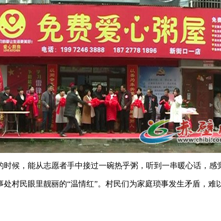
的时候，能从志愿者手中接过一碗热乎粥，听到一串暖心话，感
事处村民眼里靓丽的“温情红”。村民们为家庭琐事发生矛盾，难