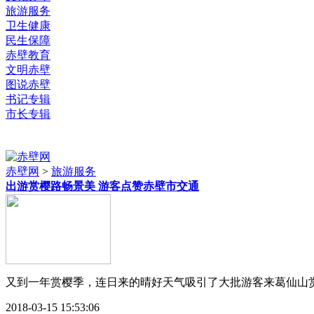
旅游服务
卫生健康
民生保障
赤壁教育
文明赤壁
图说赤壁
书记专辑
市长专辑
赤壁网
>
旅游服务
出游赏樱路畅景美 游客点赞赤壁市交通
又到一年赏樱季，连日来的晴好天气吸引了大批游客来葛仙山赏
2018-03-15 15:53:06