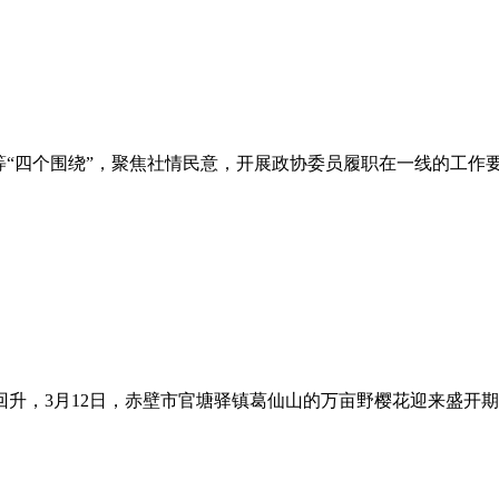
”等“四个围绕”，聚焦社情民意，开展政协委员履职在一线的工作
，3月12日，赤壁市官塘驿镇葛仙山的万亩野樱花迎来盛开期，