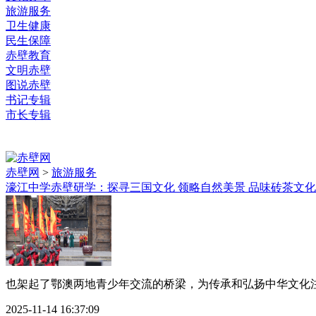
旅游服务
卫生健康
民生保障
赤壁教育
文明赤壁
图说赤壁
书记专辑
市长专辑
赤壁网
>
旅游服务
濠江中学赤壁研学：探寻三国文化 领略自然美景 品味砖茶文化
也架起了鄂澳两地青少年交流的桥梁，为传承和弘扬中华文化注入
2025-11-14 16:37:09