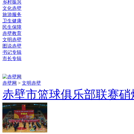
乡村振兴
文化赤壁
旅游服务
卫生健康
民生保障
赤壁教育
文明赤壁
图说赤壁
书记专辑
市长专辑
赤壁网
>
文明赤壁
赤壁市篮球俱乐部联赛硝