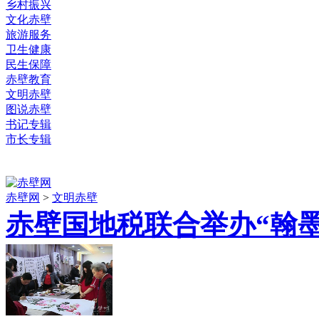
乡村振兴
文化赤壁
旅游服务
卫生健康
民生保障
赤壁教育
文明赤壁
图说赤壁
书记专辑
市长专辑
赤壁网
>
文明赤壁
赤壁国地税联合举办“翰