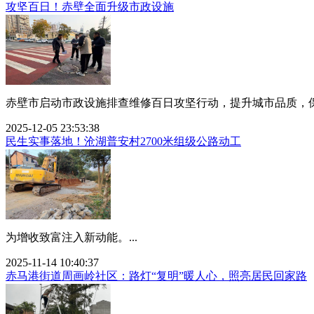
攻坚百日！赤壁全面升级市政设施
赤壁市启动市政设施排查维修百日攻坚行动，提升城市品质，保障
2025-12-05 23:53:38
民生实事落地！沧湖普安村2700米组级公路动工
为增收致富注入新动能。...
2025-11-14 10:40:37
赤马港街道周画岭社区：路灯“复明”暖人心，照亮居民回家路