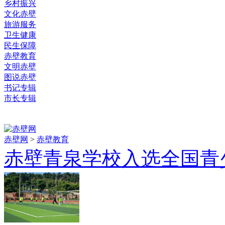
乡村振兴
文化赤壁
旅游服务
卫生健康
民生保障
赤壁教育
文明赤壁
图说赤壁
书记专辑
市长专辑
赤壁网
>
赤壁教育
赤壁青泉学校入选全国青