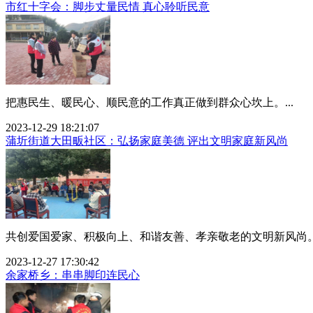
市红十字会：脚步丈量民情 真心聆听民意
把惠民生、暖民心、顺民意的工作真正做到群众心坎上。...
2023-12-29 18:21:07
蒲圻街道大田畈社区：弘扬家庭美德 评出文明家庭新风尚
共创爱国爱家、积极向上、和谐友善、孝亲敬老的文明新风尚。.
2023-12-27 17:30:42
余家桥乡：串串脚印连民心